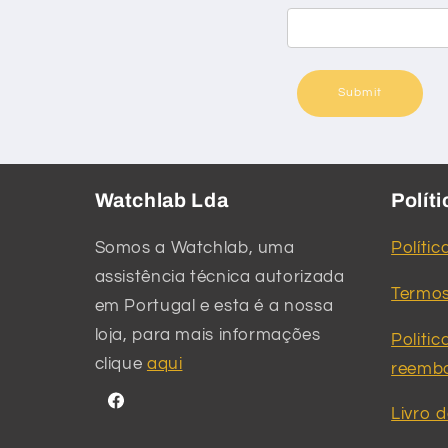
Submit
Watchlab Lda
Polít
Somos a Watchlab, uma
Polític
assistência técnica autorizada
Termos
em Portugal e esta é a nossa
loja, para mais informações
Politi
clique
aqui
reemb
Facebook
Livro 