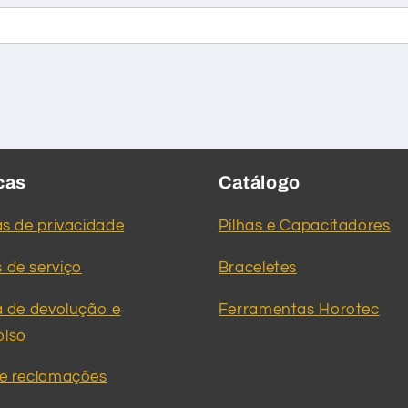
icas
Catálogo
as de privacidade
Pilhas e Capacitadores
 de serviço
Braceletes
ca de devolução e
Ferramentas Horotec
olso
de reclamações