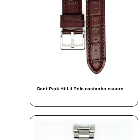
ã
o
:
Gant Park Hill II Pele castanho escuro