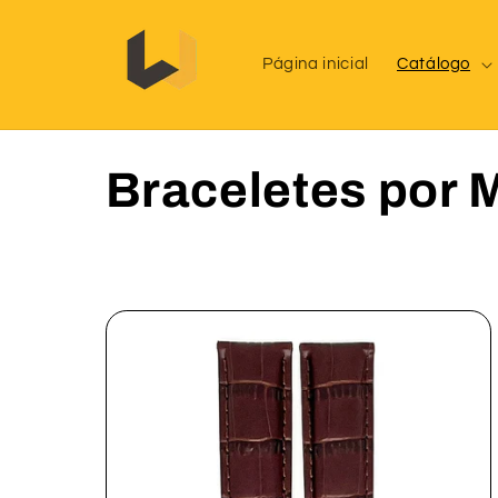
Saltar
para o
conteúdo
Página inicial
Catálogo
C
Braceletes por 
o
l
e
ç